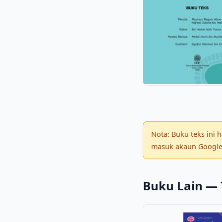
Nota: Buku teks ini
masuk akaun Google 
Buku Lain — 