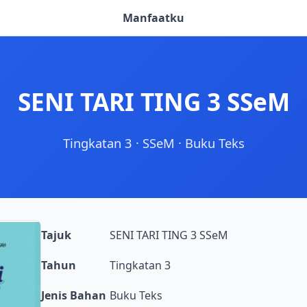
Manfaatku
SENI TARI TING 3 SSeM
Tingkatan 3
·
SSeM
·
Buku Teks
Tajuk
SENI TARI TING 3 SSeM
Tahun
Tingkatan 3
Jenis Bahan
Buku Teks