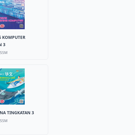
NS KOMPUTER
N 3
KSSM
INA TINGKATAN 3
KSSM