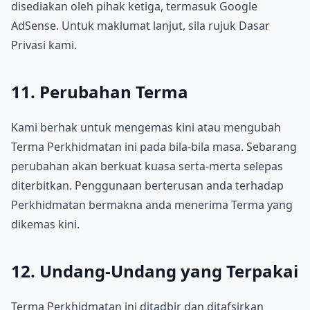
disediakan oleh pihak ketiga, termasuk Google
AdSense. Untuk maklumat lanjut, sila rujuk
Dasar
Privasi
kami.
11. Perubahan Terma
Kami berhak untuk mengemas kini atau mengubah
Terma Perkhidmatan ini pada bila-bila masa. Sebarang
perubahan akan berkuat kuasa serta-merta selepas
diterbitkan. Penggunaan berterusan anda terhadap
Perkhidmatan bermakna anda menerima Terma yang
dikemas kini.
12. Undang-Undang yang Terpakai
Terma Perkhidmatan ini ditadbir dan ditafsirkan