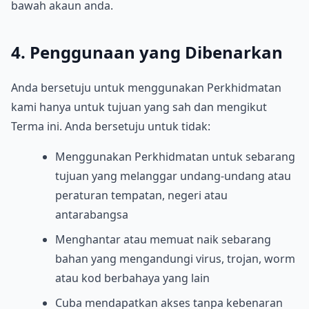
bawah akaun anda.
4. Penggunaan yang Dibenarkan
Anda bersetuju untuk menggunakan Perkhidmatan
kami hanya untuk tujuan yang sah dan mengikut
Terma ini. Anda bersetuju untuk tidak:
Menggunakan Perkhidmatan untuk sebarang
tujuan yang melanggar undang-undang atau
peraturan tempatan, negeri atau
antarabangsa
Menghantar atau memuat naik sebarang
bahan yang mengandungi virus, trojan, worm
atau kod berbahaya yang lain
Cuba mendapatkan akses tanpa kebenaran