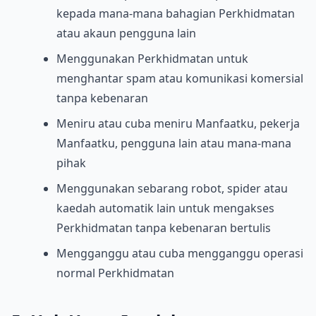
kepada mana-mana bahagian Perkhidmatan
atau akaun pengguna lain
Menggunakan Perkhidmatan untuk
menghantar spam atau komunikasi komersial
tanpa kebenaran
Meniru atau cuba meniru Manfaatku, pekerja
Manfaatku, pengguna lain atau mana-mana
pihak
Menggunakan sebarang robot, spider atau
kaedah automatik lain untuk mengakses
Perkhidmatan tanpa kebenaran bertulis
Mengganggu atau cuba mengganggu operasi
normal Perkhidmatan