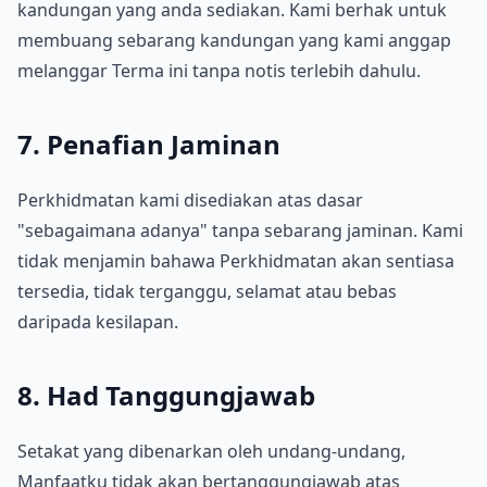
kandungan yang anda sediakan. Kami berhak untuk
membuang sebarang kandungan yang kami anggap
melanggar Terma ini tanpa notis terlebih dahulu.
7. Penafian Jaminan
Perkhidmatan kami disediakan atas dasar
"sebagaimana adanya" tanpa sebarang jaminan. Kami
tidak menjamin bahawa Perkhidmatan akan sentiasa
tersedia, tidak terganggu, selamat atau bebas
daripada kesilapan.
8. Had Tanggungjawab
Setakat yang dibenarkan oleh undang-undang,
Manfaatku tidak akan bertanggungjawab atas