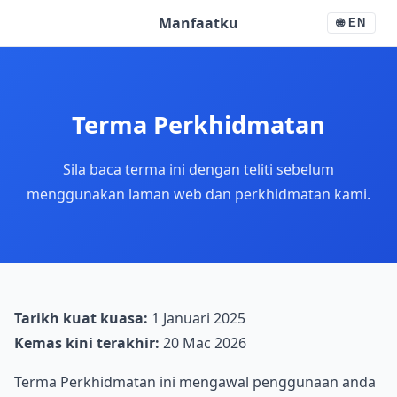
Manfaatku
🌐
EN
Terma Perkhidmatan
Sila baca terma ini dengan teliti sebelum
menggunakan laman web dan perkhidmatan kami.
Tarikh kuat kuasa:
1
Januari
2025
Kemas kini terakhir:
20
Mac
2026
Terma Perkhidmatan ini mengawal penggunaan anda