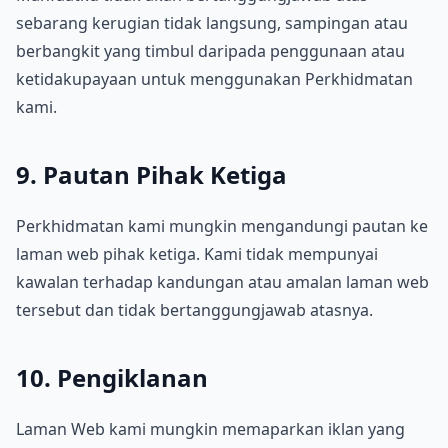
sebarang kerugian tidak langsung, sampingan atau
berbangkit yang timbul daripada penggunaan atau
ketidakupayaan untuk menggunakan Perkhidmatan
kami.
9. Pautan Pihak Ketiga
Perkhidmatan kami mungkin mengandungi pautan ke
laman web pihak ketiga. Kami tidak mempunyai
kawalan terhadap kandungan atau amalan laman web
tersebut dan tidak bertanggungjawab atasnya.
10. Pengiklanan
Laman Web kami mungkin memaparkan iklan yang