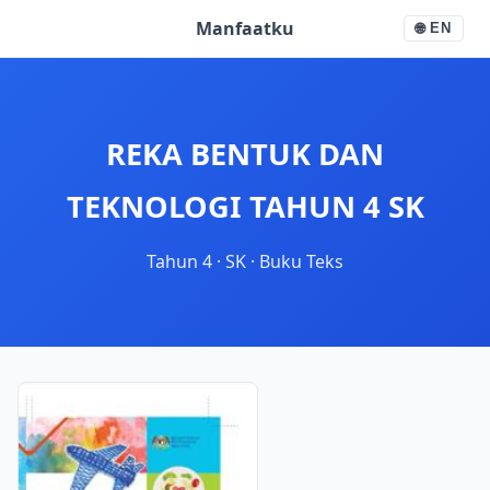
Manfaatku
🌐
EN
REKA BENTUK DAN
TEKNOLOGI TAHUN 4 SK
Tahun 4
·
SK
·
Buku Teks