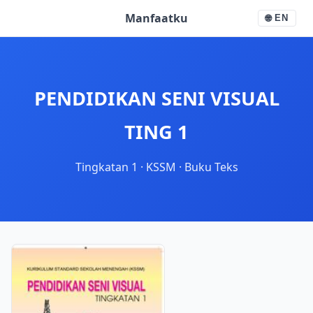
Manfaatku
🌐
EN
PENDIDIKAN SENI VISUAL
TING 1
Tingkatan 1
·
KSSM
·
Buku Teks