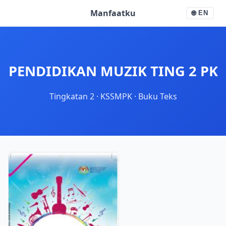
Manfaatku
🌐
EN
PENDIDIKAN MUZIK TING 2 PK
Tingkatan 2
·
KSSMPK
·
Buku Teks