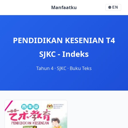
Manfaatku
🌐
EN
PENDIDIKAN KESENIAN T4
SJKC - Indeks
Tahun 4
·
SJKC
·
Buku Teks