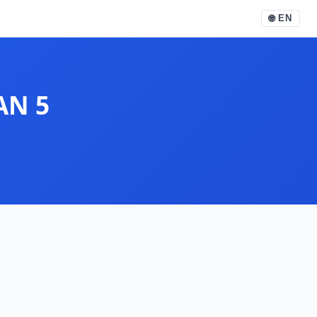
🌐
EN
AN 5