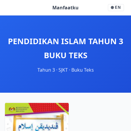
Manfaatku
🌐
EN
PENDIDIKAN ISLAM TAHUN 3
BUKU TEKS
Tahun 3
·
SJKT
·
Buku Teks