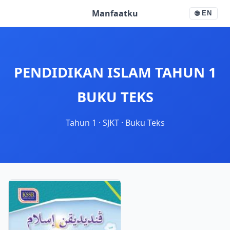
Manfaatku
🌐
EN
PENDIDIKAN ISLAM TAHUN 1
BUKU TEKS
Tahun 1
·
SJKT
·
Buku Teks