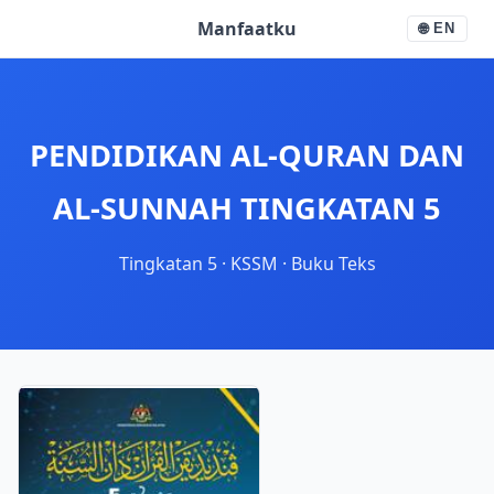
Manfaatku
🌐
EN
PENDIDIKAN AL-QURAN DAN
AL-SUNNAH TINGKATAN 5
Tingkatan 5
·
KSSM
·
Buku Teks