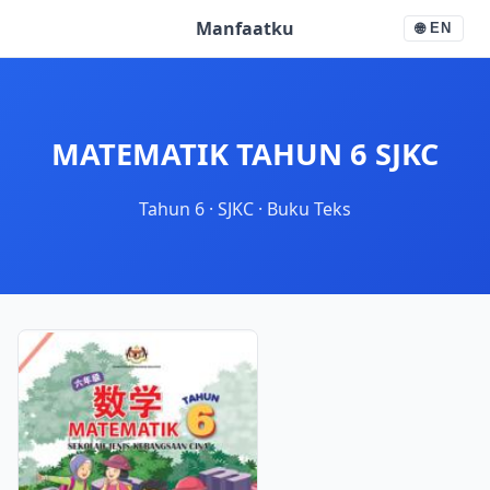
Manfaatku
🌐
EN
MATEMATIK TAHUN 6 SJKC
Tahun 6
·
SJKC
·
Buku Teks