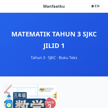
Manfaatku
🌐
EN
MATEMATIK TAHUN 3 SJKC
JILID 1
Tahun 3
·
SJKC
·
Buku Teks