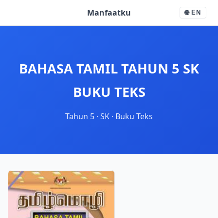
Manfaatku
🌐
EN
BAHASA TAMIL TAHUN 5 SK
BUKU TEKS
Tahun 5
·
SK
·
Buku Teks