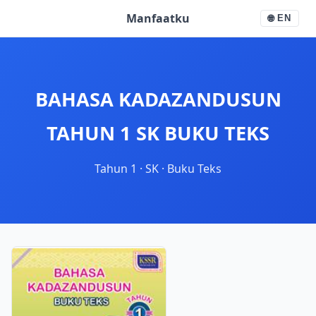
Manfaatku
🌐
EN
BAHASA KADAZANDUSUN
TAHUN 1 SK BUKU TEKS
Tahun 1
·
SK
·
Buku Teks