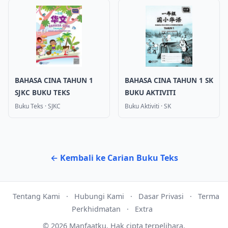
BAHASA CINA TAHUN 1
BAHASA CINA TAHUN 1 SK
SJKC BUKU TEKS
BUKU AKTIVITI
Buku Teks
·
SJKC
Buku Aktiviti
·
SK
← Kembali ke Carian Buku Teks
Tentang Kami
·
Hubungi Kami
·
Dasar Privasi
·
Terma
Perkhidmatan
·
Extra
©
2026
Manfaatku.
Hak cipta terpelihara.