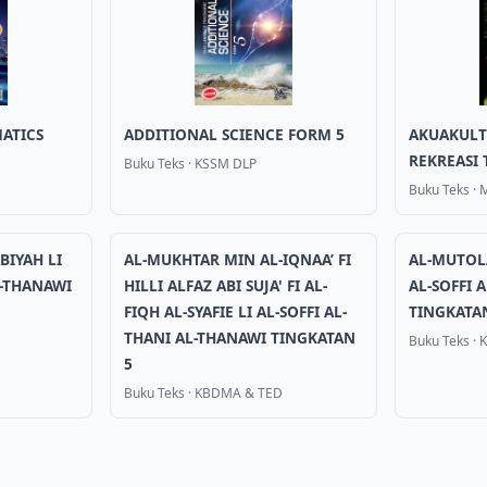
ATICS
ADDITIONAL SCIENCE FORM 5
AKUAKULT
REKREASI 
Buku Teks
·
KSSM DLP
Buku Teks
·
BIYAH LI
AL-MUKHTAR MIN AL-IQNAA’ FI
AL-MUTOLA
L-THANAWI
HILLI ALFAZ ABI SUJA' FI AL-
AL-SOFFI 
FIQH AL-SYAFIE LI AL-SOFFI AL-
TINGKATA
THANI AL-THANAWI TINGKATAN
Buku Teks
·
5
Buku Teks
·
KBDMA & TED