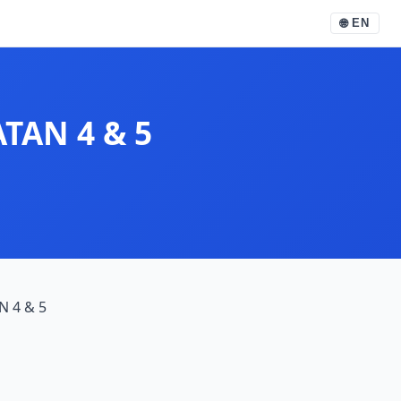
🌐
EN
TAN 4 & 5
 4 & 5