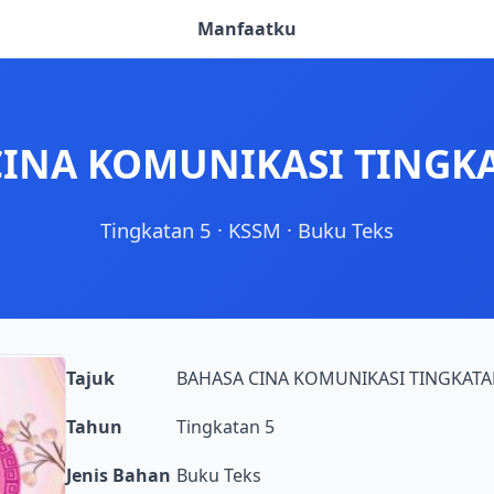
Manfaatku
INA KOMUNIKASI TINGKA
Tingkatan 5
·
KSSM
·
Buku Teks
Tajuk
BAHASA CINA KOMUNIKASI TINGKATAN
Tahun
Tingkatan 5
Jenis Bahan
Buku Teks