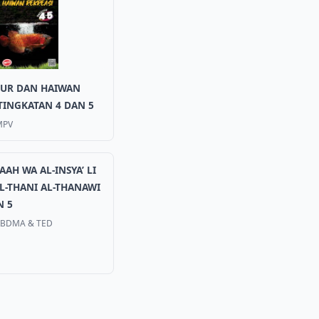
UR DAN HAIWAN
TINGKATAN 4 DAN 5
MPV
AH WA AL-INSYA’ LI
AL-THANI AL-THANAWI
N 5
KBDMA & TED