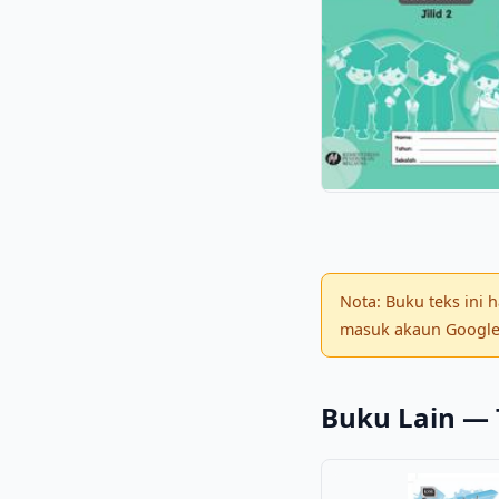
Nota: Buku teks ini
masuk akaun Google 
Buku Lain — 