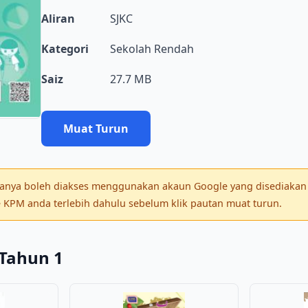
Aliran
SJKC
Kategori
Sekolah Rendah
Saiz
27.7 MB
Muat Turun
 hanya boleh diakses menggunakan akaun Google yang disediakan 
KPM anda terlebih dahulu sebelum klik pautan muat turun.
Tahun 1